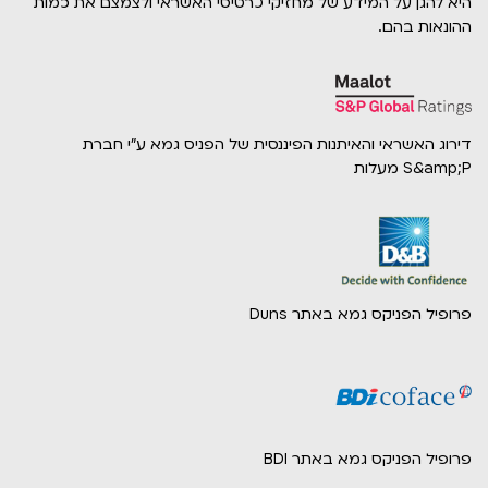
היא להגן על המידע של מחזיקי כרטיסי האשראי ולצמצם את כמות
ההונאות בהם.
דירוג האשראי והאיתנות הפיננסית של הפניס גמא ע"י חברת
S&amp;P מעלות
פרופיל הפניקס גמא באתר Duns
פרופיל הפניקס גמא באתר BDI