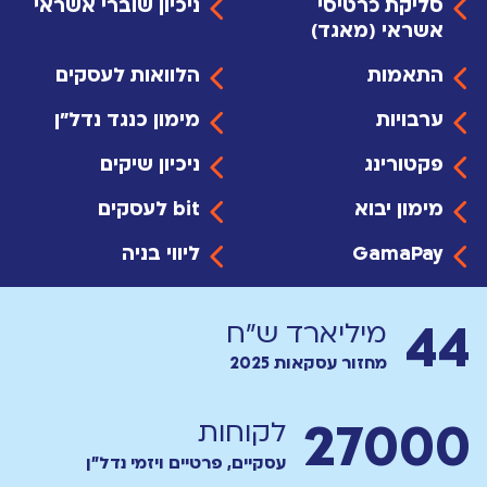
סליקת כרטיסי
ניכיון שוברי אשראי
אשראי (מאגד)
התאמות
הלוואות לעסקים
ערבויות
מימון כנגד נדל"ן
פקטורינג
ניכיון שיקים
מימון יבוא
bit לעסקים
GamaPay
ליווי בניה
44
מיליארד ש"ח
מחזור עסקאות 2025
27000
לקוחות
עסקיים, פרטיים ויזמי נדל"ן